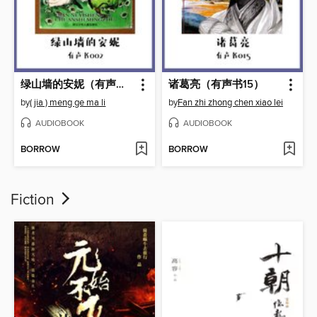
绿山墙的安妮（有声书02）
诸葛亮（有声书15）
by
( jia ) meng ge ma li
by
Fan zhi zhong chen xiao lei
AUDIOBOOK
AUDIOBOOK
BORROW
BORROW
Fiction