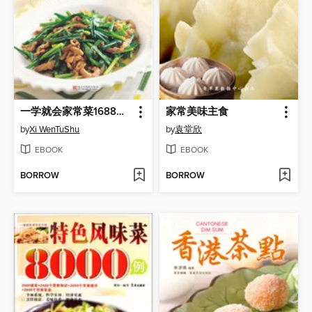
一学就会家常菜1688例（Chinese Cuisine: A Study Will Be Home Dishes in 1688 Cases）
家常美味主食
by
Xi WenTuShu
by
袁堂欣
EBOOK
EBOOK
BORROW
BORROW