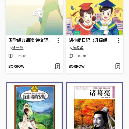
国学经典诵读 诗文诵读（第三卷）
胡小闹日记（升级经典版）·情商篇
by
徐一波
by
乐多多
EBOOK
EBOOK
BORROW
BORROW