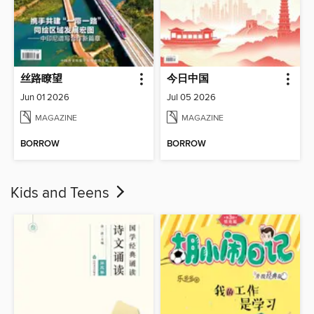
丝路瞭望
今日中国
Jun 01 2026
Jul 05 2026
MAGAZINE
MAGAZINE
BORROW
BORROW
Kids and Teens