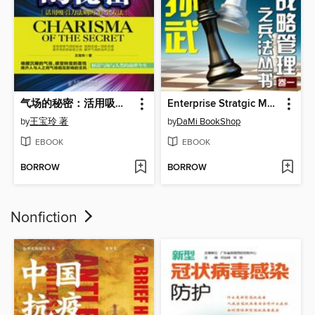
气场的秘密：活用吸引力法则的42个方法
Enterprise Stratgic Management: Sun Tzu's Art of War (Chinese Edition)
by
王宝玲 著
by
DaMi BookShop
EBOOK
EBOOK
BORROW
BORROW
Nonfiction