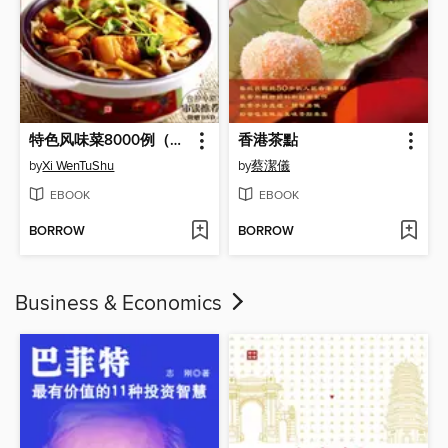
特色风味菜8000例（Chinese Cuisine:The characteristic flavor of dishes in 8000 cases）
香港茶點
by
Xi WenTuShu
by
蔡潔儀
EBOOK
EBOOK
BORROW
BORROW
Business & Economics