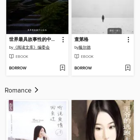
世界最具故事性的中篇小说（3）
查第格
by
《阅读文库》编委会
by
服尔德
EBOOK
EBOOK
BORROW
BORROW
Romance