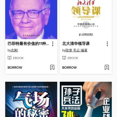
巴菲特最有价值的11种投资智慧
北大清华领导课
by
志刚
by
段誉 毛云 编著
EBOOK
EBOOK
BORROW
BORROW