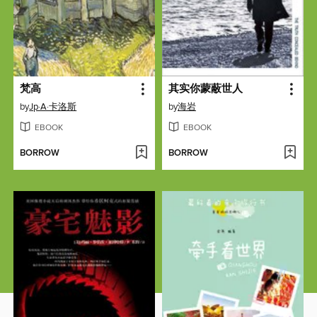
梵高
其实你蒙蔽世人
by
Jp·A·卡洛斯
by
海岩
EBOOK
EBOOK
BORROW
BORROW