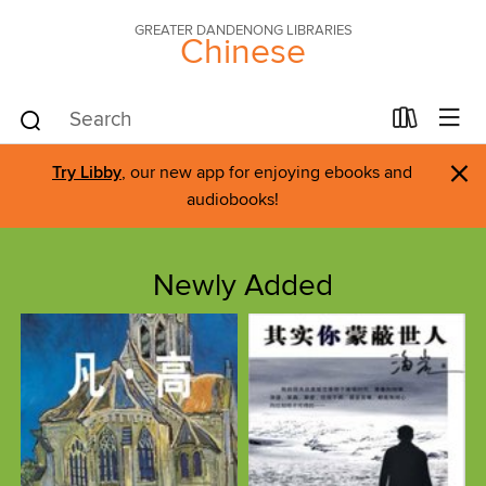
GREATER DANDENONG LIBRARIES
Chinese
×
Try Libby
, our new app for enjoying ebooks and
audiobooks!
Newly Added