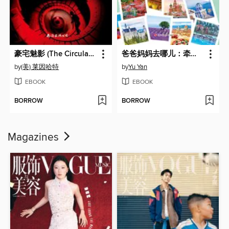
豪宅魅影 (The Circular Staircase)
爸爸妈妈去哪儿：牵手看世界 (Hand in Hand! Travel around the World)
by
(美) 莱因哈特
by
Yu Yan
EBOOK
EBOOK
BORROW
BORROW
Magazines