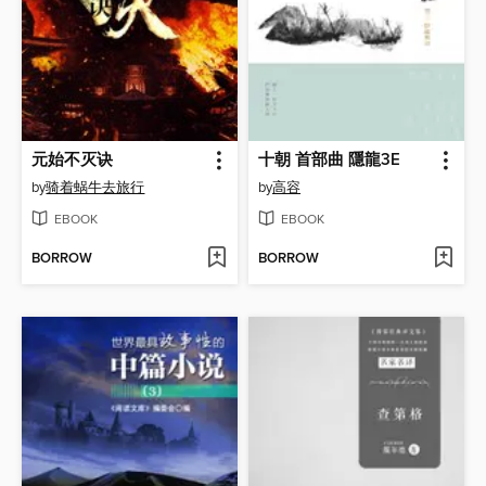
元始不灭诀
十朝 首部曲 隱龍3E
by
骑着蜗牛去旅行
by
高容
EBOOK
EBOOK
BORROW
BORROW