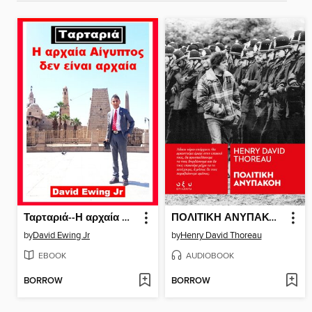
Ταρταριά--Η αρχαία Αίγυπτος δεν είναι αρχαία
ΠΟΛΙΤΙΚΗ ΑΝΥΠΑΚΟΗ
by
David Ewing Jr
by
Henry David Thoreau
EBOOK
AUDIOBOOK
BORROW
BORROW