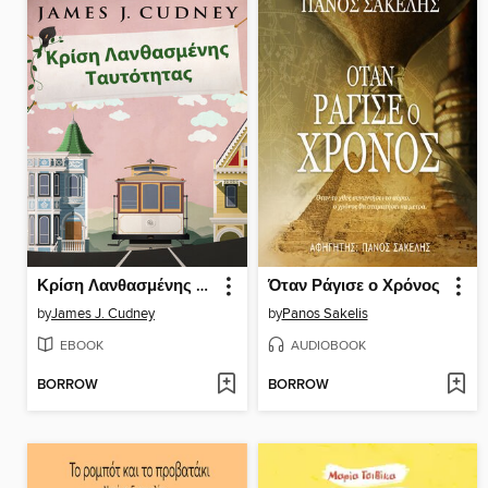
Κρίση Λανθασμένης Ταυτότητας
Όταν Ράγισε ο Χρόνος
by
James J. Cudney
by
Panos Sakelis
EBOOK
AUDIOBOOK
BORROW
BORROW