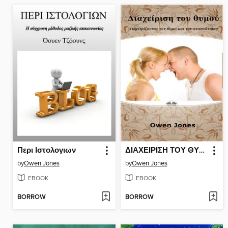
Περι Ιστολογιων
ΔΙΑΧΕΙΡΙΣΗ ΤΟΥ ΘΥΜΟΥ
by
Owen Jones
by
Owen Jones
EBOOK
EBOOK
BORROW
BORROW