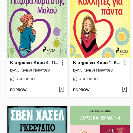
Κ σημαίνει Κάρα 4--Πιτζάμα πάρτι στης Μαλού
Κ σημαίνει Κάρα 1--Κολλητές για πάντα
by
Λιν Κίγιεντ Νούντσεν
by
Λιν Κίγιεντ Νούντσεν
AUDIOBOOK
AUDIOBOOK
BORROW
BORROW