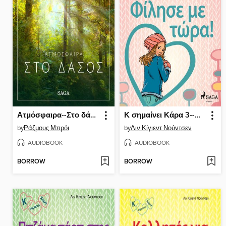
Ατμόσφαιρα--Στο δάσος
Κ σημαίνει Κάρα 3--Φίλησε με τώρα!
by
Ράζμους Μπρόι
by
Λιν Κίγιεντ Νούντσεν
AUDIOBOOK
AUDIOBOOK
BORROW
BORROW