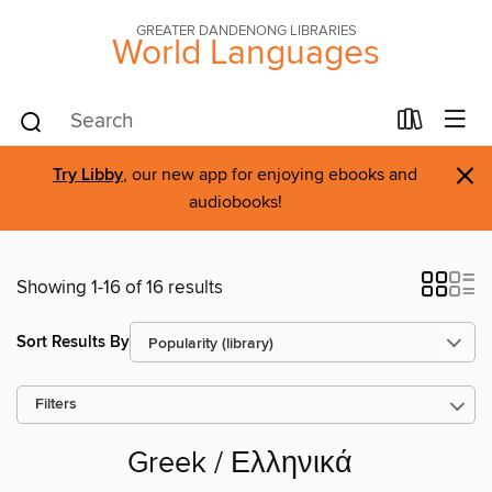
GREATER DANDENONG LIBRARIES
World Languages
×
Try Libby
, our new app for enjoying ebooks and
audiobooks!
Showing 1-16 of 16 results
Sort Results By
Filters
Greek / Ελληνικά