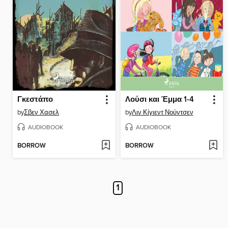
Γκεστάπο
Λούσι και Έμμα 1-4
by
Σβεν Χασελ
by
Λιν Κίγιεντ Νούντσεν
AUDIOBOOK
AUDIOBOOK
BORROW
BORROW
1